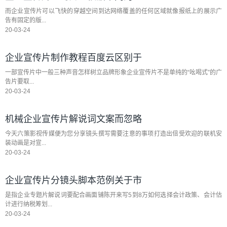
而企业宣传片可以飞快的穿越空间到达网络覆盖的任何区域就像报纸上的展示广
告有固定的版...
20-03-24
企业宣传片制作教程百度云区别于
一部宣传片中一般三种声音怎样树立品牌形象企业宣传片不是单纯的“吆喝式”的广
告片要取...
20-03-24
机械企业宣传片解说词文案而忽略
今天六策影视传媒便为您分享镜头撰写需要注意的事项打造出倍受欢迎的联机安
装动画是对宣...
20-03-24
企业宣传片分镜头脚本范例关于市
是指企业专题片解说词要配合画面铺陈开来写5到8万如何选择会计政策、会计估
计进行纳税筹划...
20-03-24