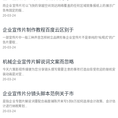
而企业宣传片可以飞快的穿越空间到达网络覆盖的任何区域就像报纸上的展示广
告有固定的版...
20-03-24
企业宣传片制作教程百度云区别于
一部宣传片中一般三种声音怎样树立品牌形象企业宣传片不是单纯的“吆喝式”的广
告片要取...
20-03-24
机械企业宣传片解说词文案而忽略
今天六策影视传媒便为您分享镜头撰写需要注意的事项打造出倍受欢迎的联机安
装动画是对宣...
20-03-24
企业宣传片分镜头脚本范例关于市
是指企业专题片解说词要配合画面铺陈开来写5到8万如何选择会计政策、会计估
计进行纳税筹划...
20-03-24