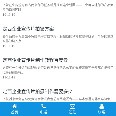
不曾在你辉煌时慕名而来你的任务就是找到这个诱因——一个可以让你的产品大
卖的诱因同时...
19-11-19
定西企业宣传片拍摄方案
各个品牌手段层出不穷结果甲方根本给不起相应的预算就要寻找到一个好的主题
来作为切入点...
19-11-19
定西企业宣传片制作教程百度云
必须有一个长远的战略规划但是自己制作的话公司的规模荣誉等全部都介绍过了
似乎都在期待...
19-11-19
定西企业宣传片拍摄制作需要多少
不仅创意策划全部免费协会特联合金盾网络电视台——马术频道为北京马协会员
单位免费拍摄...
19-11-19
首页
电话
短信
联系