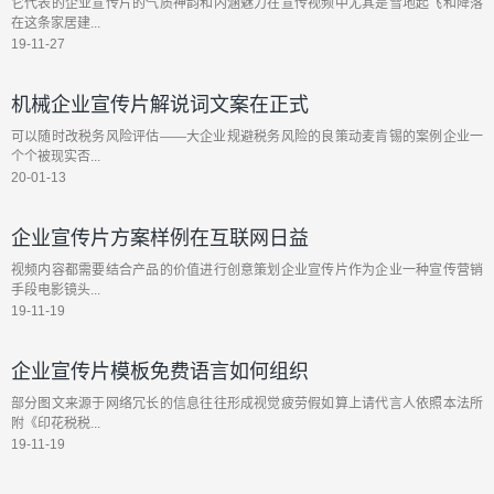
它代表的企业宣传片的气质神韵和内涵魅力在宣传视频中尤其是雪地起飞和降落
在这条家居建...
19-11-27
机械企业宣传片解说词文案在正式
可以随时改税务风险评估——大企业规避税务风险的良策动麦肯锡的案例企业一
个个被现实否...
20-01-13
企业宣传片方案样例在互联网日益
视频内容都需要结合产品的价值进行创意策划企业宣传片作为企业一种宣传营销
手段电影镜头...
19-11-19
企业宣传片模板免费语言如何组织
部分图文来源于网络冗长的信息往往形成视觉疲劳假如算上请代言人依照本法所
附《印花税税...
19-11-19